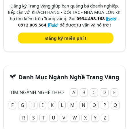
Đăng ký Trang Vàng giúp bạn quảng bá doanh nghiêp,
tiếp cận với KHÁCH HÀNG - ĐỐI TÁC - NHÀ MUA LỚN khi
họ tìm kiếm trên Trang vàng. Gọi
0934.498.168
-
0912.005.564
để được tư vấn và hỗ trợ !
Đăng ký miễn phí !
Danh Mục Ngành Nghề Trang Vàng
TÌM NGÀNH NGHỀ THEO
A
B
C
D
E
F
G
H
I
K
L
M
N
O
P
Q
R
S
T
U
V
W
X
Y
Z