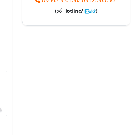
(số
Hotline/
)