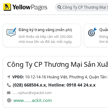
Công Ty CP Thương Mại S
Nhập Khẩu Bao Bì VIPACKIT
Đăng ký trang vàng
Quản
(miễn phí)
Giới thiệu và tiếp cận với 250.000
Đừng 
nhà mua lớn và đối tác mỗi ngày.
tìm k
Công Ty CP Thương Mại Sản Xuấ
VPĐD:
10-12-14-16 Hoàng Việt, Phường 4, Quận Tân 
(028) 668504.x.x, Hotline: 0918 44 24.x.x
......nphuc@vipackit.com
www.......ackit.com