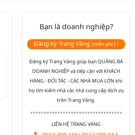
Bạn là doanh nghiệp?
Đăng ký Trang Vàng
!
(miễn phí )
Đăng ký Trang Vàng giúp bạn
QUẢNG BÁ
DOANH NGHIỆP và tiếp cận với KHÁCH
HÀNG - ĐỐI TÁC - CÁC NHÀ MUA LỚN
khi
họ tìm kiếm nhà các nhà cung cấp dịch vụ
trên Trang Vàng.
**********************************
LIÊN HỆ TRANG VÀNG
0934.498.168
/
0912.005.564