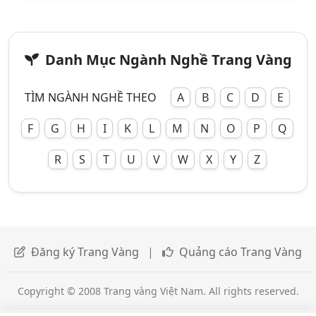
Danh Mục Ngành Nghề Trang Vàng
TÌM NGÀNH NGHỀ THEO
A
B
C
D
E
F
G
H
I
K
L
M
N
O
P
Q
R
S
T
U
V
W
X
Y
Z
Đăng ký Trang Vàng
|
Quảng cáo Trang Vàng
Copyright © 2008 Trang vàng Việt Nam. All rights reserved.