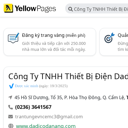
Công Ty TNHH Thiết Bị Đ
Đăng ký trang vàng
Quản
(miễn phí)
Giới thiệu và tiếp cận với 250.000
Đừng 
nhà mua lớn và đối tác mỗi ngày.
tìm k
Công Ty TNHH Thiết Bị Điện Dad
Được xác minh
(ngày: 19/3/2025)
45 Hồ Sĩ Dương, Tổ 35, P. Hòa Thọ Đông, Q. Cẩm Lệ,
(0236) 3641567
trantungevncemc3@gmail.com
www.dadicodanang.com