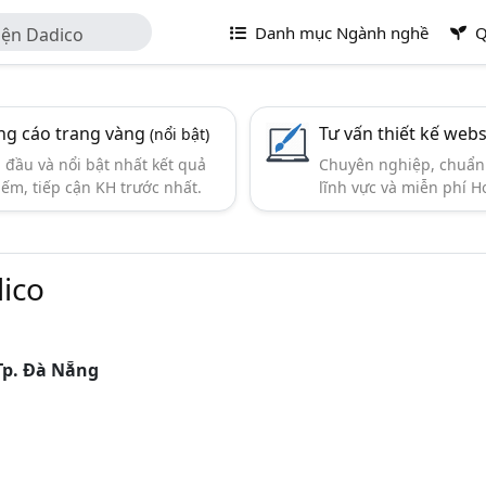
Danh mục Ngành nghề
Q
iện Dadico
g cáo trang vàng
Tư vấn thiết kế webs
(nổi bật)
đầu và nổi bật nhất kết quả
Chuyên nghiệp, chuẩn 
iếm, tiếp cận KH trước nhất.
lĩnh vực và miễn phí Ho
ico
Tp. Đà Nẵng