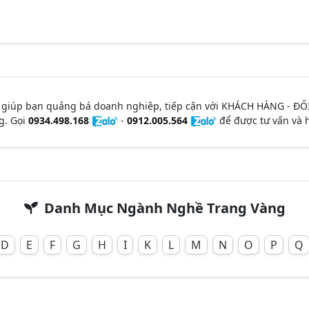
 giúp bạn quảng bá doanh nghiêp, tiếp cận với KHÁCH HÀNG - ĐỐ
g. Gọi
0934.498.168
-
0912.005.564
để được tư vấn và h
Danh Mục Ngành Nghề Trang Vàng
D
E
F
G
H
I
K
L
M
N
O
P
Q