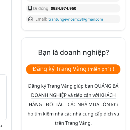
Di động:
0934.974.960
Email:
trantungevncemc3@gmail.com
Bạn là doanh nghiệp?
Đăng ký Trang Vàng
!
(miễn phí )
Đăng ký Trang Vàng giúp bạn
QUẢNG BÁ
DOANH NGHIỆP và tiếp cận với KHÁCH
HÀNG - ĐỐI TÁC - CÁC NHÀ MUA LỚN
khi
họ tìm kiếm nhà các nhà cung cấp dịch vụ
trên Trang Vàng.
a