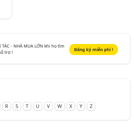
I TÁC - NHÀ MUA LỚN khi họ tìm
Đăng ký miễn phí !
ỗ trợ !
R
S
T
U
V
W
X
Y
Z