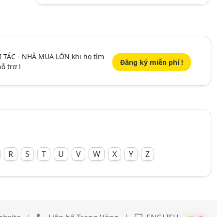
I TÁC - NHÀ MUA LỚN khi họ tìm
Đăng ký miễn phí !
ỗ trợ !
R
S
T
U
V
W
X
Y
Z