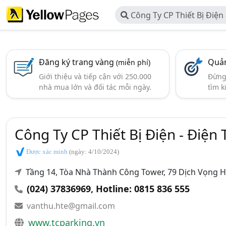
Công Ty CP Thiết Bị Điện
Thành Công Global
Đăng ký trang vàng
Quản
(miễn phí)
Giới thiệu và tiếp cận với 250.000
Đừng 
nhà mua lớn và đối tác mỗi ngày.
tìm k
Công Ty CP Thiết Bị Điện - Điệ
Được xác minh
(ngày: 4/10/2024)
Tầng 14, Tòa Nhà Thành Công Tower, 79 Dịch Vọng Hậ
(024) 37836969
,
Hotline: 0815 836 555
vanthu.hte@gmail.com
www.tcparking.vn