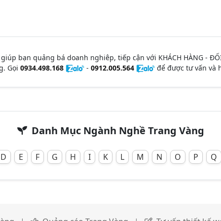
 giúp bạn quảng bá doanh nghiêp, tiếp cận với KHÁCH HÀNG - ĐỐ
g. Gọi
0934.498.168
-
0912.005.564
để được tư vấn và h
Danh Mục Ngành Nghề Trang Vàng
D
E
F
G
H
I
K
L
M
N
O
P
Q