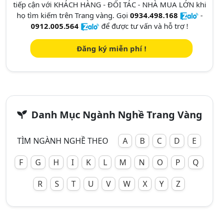
tiếp cận với KHÁCH HÀNG - ĐỐI TÁC - NHÀ MUA LỚN khi
họ tìm kiếm trên Trang vàng. Gọi
0934.498.168
-
0912.005.564
để được tư vấn và hỗ trợ !
Đăng ký miễn phí !
Danh Mục Ngành Nghề Trang Vàng
TÌM NGÀNH NGHỀ THEO
A
B
C
D
E
F
G
H
I
K
L
M
N
O
P
Q
R
S
T
U
V
W
X
Y
Z