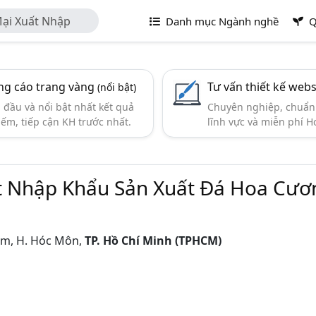
ại Xuất Nhập
Danh mục Ngành nghề
Q
ng HP
g cáo trang vàng
Tư vấn thiết kế webs
(nổi bật)
đầu và nổi bật nhất kết quả
Chuyên nghiệp, chuẩn 
iếm, tiếp cận KH trước nhất.
lĩnh vực và miễn phí Ho
 Nhập Khẩu Sản Xuất Đá Hoa Cươ
iểm, H. Hóc Môn,
TP. Hồ Chí Minh (TPHCM)