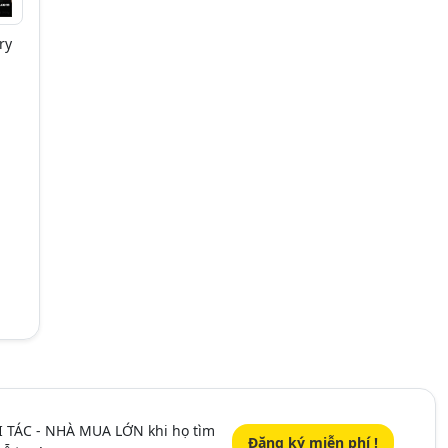
ry
I TÁC - NHÀ MUA LỚN khi họ tìm
Đăng ký miễn phí !