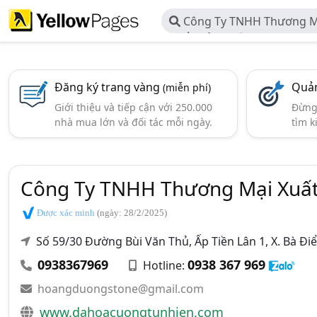
Công Ty TNHH Thương M
Khẩu Sản Xuất Đá Hoa Cươ
Đăng ký trang vàng
Quản
(miễn phí)
Giới thiệu và tiếp cận với 250.000
Đừng 
nhà mua lớn và đối tác mỗi ngày.
tìm k
Công Ty TNHH Thương Mại Xuất
Được xác minh
(ngày: 28/2/2025)
Số 59/30 Đường Bùi Văn Thủ, Ấp Tiền Lân 1, X. Bà Đ
0938367969
0938 367 969
Hotline:
hoangduongstone@gmail.com
www.dahoacuongtunhien.com