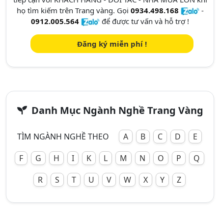
họ tìm kiếm trên Trang vàng. Gọi
0934.498.168
-
0912.005.564
để được tư vấn và hỗ trợ !
Đăng ký miễn phí !
Danh Mục Ngành Nghề Trang Vàng
TÌM NGÀNH NGHỀ THEO
A
B
C
D
E
F
G
H
I
K
L
M
N
O
P
Q
R
S
T
U
V
W
X
Y
Z