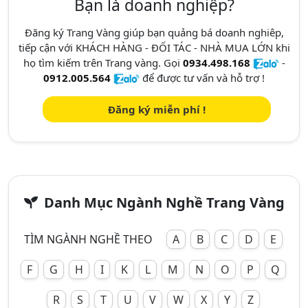
Bạn là doanh nghiệp?
Đăng ký Trang Vàng giúp bạn quảng bá doanh nghiêp,
tiếp cận với KHÁCH HÀNG - ĐỐI TÁC - NHÀ MUA LỚN khi
họ tìm kiếm trên Trang vàng. Gọi
0934.498.168
-
0912.005.564
để được tư vấn và hỗ trợ !
Đăng ký miễn phí !
Danh Mục Ngành Nghề Trang Vàng
TÌM NGÀNH NGHỀ THEO
A
B
C
D
E
F
G
H
I
K
L
M
N
O
P
Q
R
S
T
U
V
W
X
Y
Z