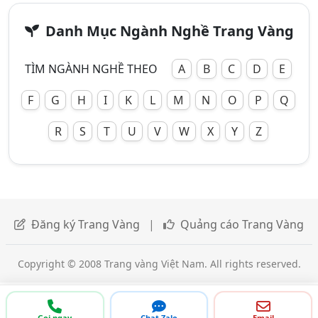
Danh Mục Ngành Nghề Trang Vàng
TÌM NGÀNH NGHỀ THEO
A
B
C
D
E
F
G
H
I
K
L
M
N
O
P
Q
R
S
T
U
V
W
X
Y
Z
Đăng ký Trang Vàng
|
Quảng cáo Trang Vàng
Copyright © 2008 Trang vàng Việt Nam. All rights reserved.
Gọi ngay
Chat Zalo
Email