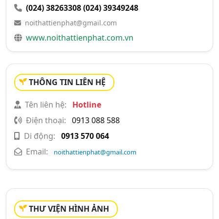
(024) 38263308
(024) 39349248
noithattienphat@gmail.com
www.noithattienphat.com.vn
THÔNG TIN LIÊN HỆ
Tên liên hệ:
Hotline
Điện thoại:
0913 088 588
Di động:
0913 570 064
Email:
noithattienphat@gmail.com
THƯ VIỆN HÌNH ẢNH