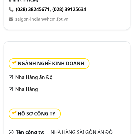
(028) 38245671
,
(028) 39125634
saigon-indian@hcm.fpt.vn
NGÀNH NGHỀ KINH DOANH
Nhà Hàng ấn Độ
Nhà Hàng
HỒ SƠ CÔNG TY
Tên công ty:
NHÀ HÀNG SÀI GÒN ẤN ĐỘ