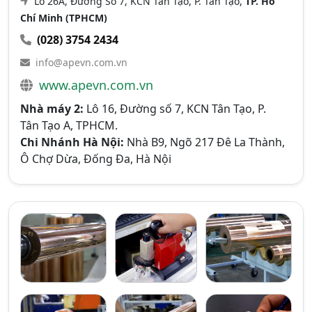
Lô 26A, Đường Số 7, KCN Tân Tạo, P. Tân Tạo,
TP. Hồ
Chí Minh (TPHCM)
(028) 3754 2434
info@apevn.com.vn
www.apevn.com.vn
Nhà máy 2:
Lô 16, Đường số 7, KCN Tân Tạo, P.
Tân Tạo A, TPHCM.
Chi Nhánh Hà Nội:
Nhà B9, Ngõ 217 Đê La Thành,
Ô Chợ Dừa, Đống Đa, Hà Nội