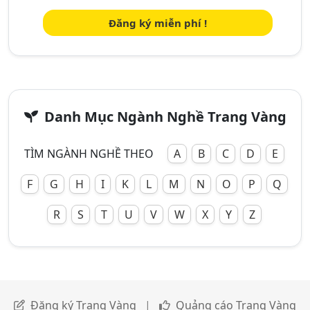
Đăng ký miễn phí !
Danh Mục Ngành Nghề Trang Vàng
TÌM NGÀNH NGHỀ THEO
A
B
C
D
E
F
G
H
I
K
L
M
N
O
P
Q
R
S
T
U
V
W
X
Y
Z
Đăng ký Trang Vàng
|
Quảng cáo Trang Vàng