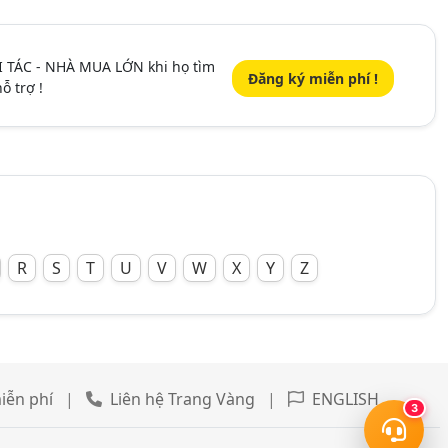
I TÁC - NHÀ MUA LỚN khi họ tìm
Đăng ký miễn phí !
ỗ trợ !
R
S
T
U
V
W
X
Y
Z
iễn phí
|
Liên hệ Trang Vàng
|
ENGLISH
3