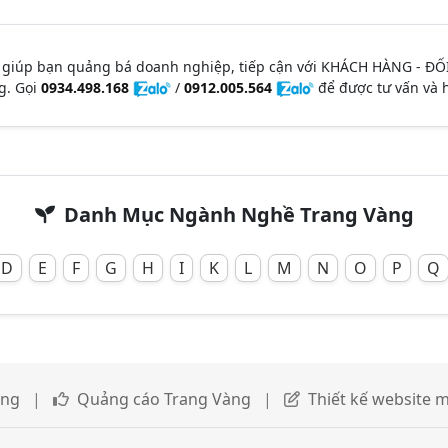
 giúp bạn quảng bá doanh nghiệp, tiếp cận với KHÁCH HÀNG - ĐỐ
g. Gọi
0934.498.168
/
0912.005.564
để được tư vấn và h
Danh Mục Ngành Nghề Trang Vàng
D
E
F
G
H
I
K
L
M
N
O
P
Q
àng
|
Quảng cáo Trang Vàng
|
Thiết kế website m