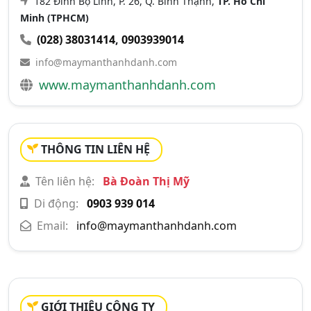
182 Đinh Bộ Lĩnh, P. 26, Q. Bình Thạnh,
TP. Hồ Chí
Minh (TPHCM)
(028) 38031414
,
0903939014
info@maymanthanhdanh.com
www.maymanthanhdanh.com
THÔNG TIN LIÊN HỆ
Tên liên hệ:
Bà Đoàn Thị Mỹ
Di động:
0903 939 014
Email:
info@maymanthanhdanh.com
GIỚI THIỆU CÔNG TY