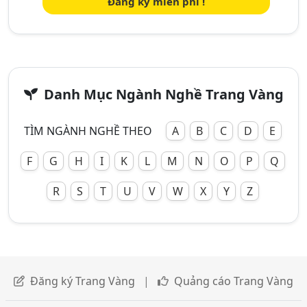
Đăng ký miễn phí !
Danh Mục Ngành Nghề Trang Vàng
TÌM NGÀNH NGHỀ THEO
A
B
C
D
E
F
G
H
I
K
L
M
N
O
P
Q
R
S
T
U
V
W
X
Y
Z
Đăng ký Trang Vàng
|
Quảng cáo Trang Vàng