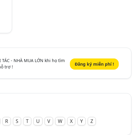
I TÁC - NHÀ MUA LỚN khi họ tìm
Đăng ký miễn phí !
ỗ trợ !
R
S
T
U
V
W
X
Y
Z