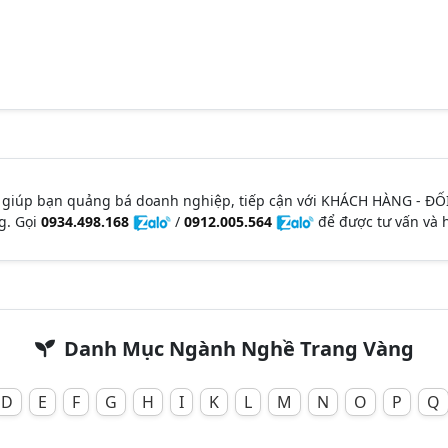
 giúp bạn quảng bá doanh nghiệp, tiếp cận với KHÁCH HÀNG - ĐỐ
g. Gọi
0934.498.168
/
0912.005.564
để được tư vấn và h
Danh Mục Ngành Nghề Trang Vàng
D
E
F
G
H
I
K
L
M
N
O
P
Q