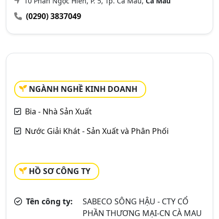
10 Phan Ngọc Hiển, P. 5, Tp. Cà Mau,
Cà Mau
(0290) 3837049
NGÀNH NGHỀ KINH DOANH
Bia - Nhà Sản Xuất
Nước Giải Khát - Sản Xuất và Phân Phối
HỒ SƠ CÔNG TY
Tên công ty:
SABECO SÔNG HẬU - CTY CỔ
PHẦN THƯƠNG MẠI-CN CÀ MAU