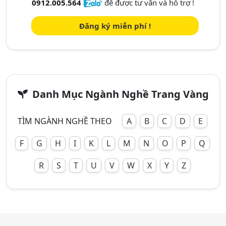
0912.005.564
để được tư vấn và hỗ trợ !
Đăng ký miễn phí !
Danh Mục Ngành Nghề Trang Vàng
TÌM NGÀNH NGHỀ THEO
A
B
C
D
E
F
G
H
I
K
L
M
N
O
P
Q
R
S
T
U
V
W
X
Y
Z