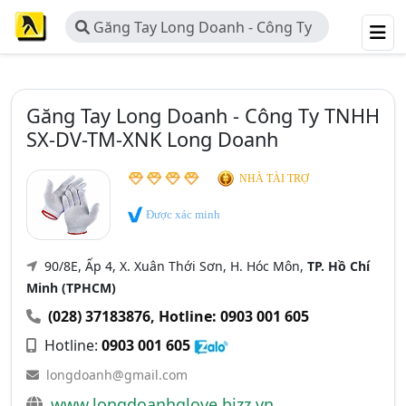
Găng Tay Long Doanh - Công Ty
TNHH SX-DV-TM-XNK Long Doanh
Găng Tay Long Doanh - Công Ty TNHH
SX-DV-TM-XNK Long Doanh
NHÀ TÀI TRỢ
Được xác minh
90/8E, Ấp 4, X. Xuân Thới Sơn, H. Hóc Môn,
TP. Hồ Chí
Minh (TPHCM)
(028) 37183876
,
Hotline: 0903 001 605
Hotline:
0903 001 605
longdoanh@gmail.com
www.longdoanhglove.bizz.vn