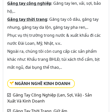
Găng tay công nghiệp
: Găng tay len, vải, sợi, bảo
hộ,..
Găng tay thời trang
: Găng tay cô dâu, găng tay
nhung, găng tay da lộn, găng tay pha ren,..
Phục vụ thị trường trong nước & xuất khẩu đi các
nước Đài Loan, Mỹ, Nhật, v.v..
Ngoài ra, chúng tôi còn cung cấp các sản phẩm
khác như: Khẩu trang BHLĐ, túi xách thổ cẩm, bịt
mắt ngủ, đai bụng thể thao,..
NGÀNH NGHỀ KINH DOANH
Găng Tay Công Nghiệp (Len, Sợi, Vải) - Sản
Xuất Và Kinh Doanh
Găng Tay Thời Trang, Giữ ấm