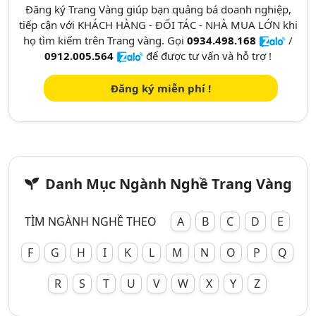
Đăng ký Trang Vàng giúp bạn quảng bá doanh nghiệp,
tiếp cận với KHÁCH HÀNG - ĐỐI TÁC - NHÀ MUA LỚN khi
họ tìm kiếm trên Trang vàng. Gọi
0934.498.168
/
0912.005.564
để được tư vấn và hỗ trợ !
Đăng ký miễn phí !
Danh Mục Ngành Nghề Trang Vàng
TÌM NGÀNH NGHỀ THEO
A
B
C
D
E
F
G
H
I
K
L
M
N
O
P
Q
R
S
T
U
V
W
X
Y
Z