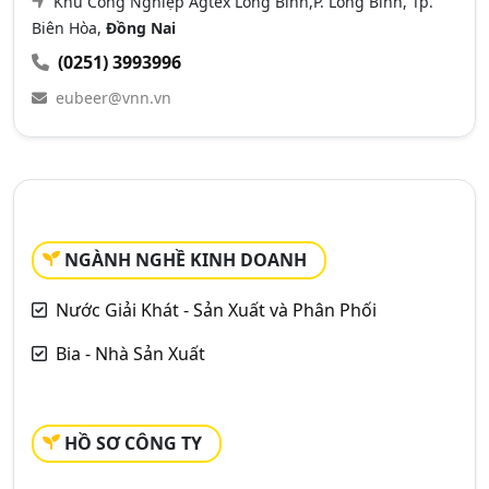
Khu Công Nghiệp Agtex Long Bình,P. Long Bình, Tp.
Biên Hòa,
Đồng Nai
(0251) 3993996
eubeer@vnn.vn
NGÀNH NGHỀ KINH DOANH
Nước Giải Khát - Sản Xuất và Phân Phối
Bia - Nhà Sản Xuất
HỒ SƠ CÔNG TY