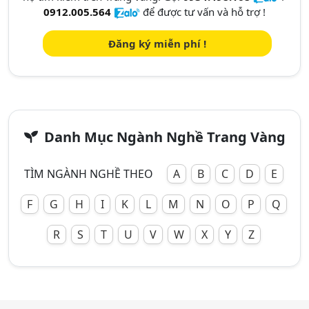
0912.005.564
để được tư vấn và hỗ trợ !
Đăng ký miễn phí !
Danh Mục Ngành Nghề Trang Vàng
TÌM NGÀNH NGHỀ THEO
A
B
C
D
E
F
G
H
I
K
L
M
N
O
P
Q
R
S
T
U
V
W
X
Y
Z