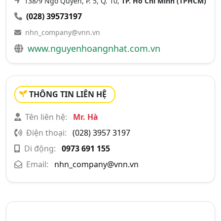
138/9 Ngô Quyền, P. 5, Q. 10,
TP. Hồ Chí Minh (TPHCM)
(028) 39573197
nhn_company@vnn.vn
www.nguyenhoangnhat.com.vn
THÔNG TIN LIÊN HỆ
Tên liên hệ:
Mr. Hà
Điện thoại:
(028) 3957 3197
Di động:
0973 691 155
Email:
nhn_company@vnn.vn