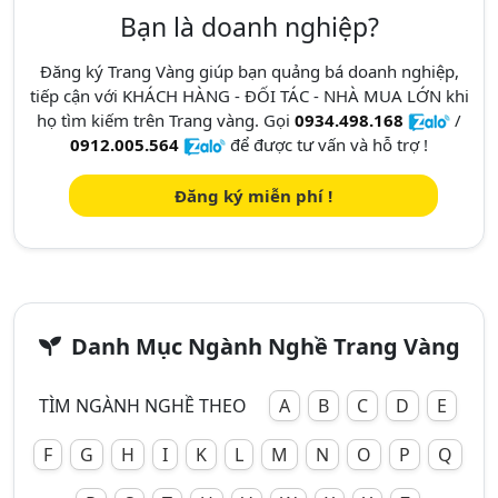
Bạn là doanh nghiệp?
Đăng ký Trang Vàng giúp bạn quảng bá doanh nghiệp,
tiếp cận với KHÁCH HÀNG - ĐỐI TÁC - NHÀ MUA LỚN khi
họ tìm kiếm trên Trang vàng. Gọi
0934.498.168
/
0912.005.564
để được tư vấn và hỗ trợ !
Đăng ký miễn phí !
Danh Mục Ngành Nghề Trang Vàng
TÌM NGÀNH NGHỀ THEO
A
B
C
D
E
F
G
H
I
K
L
M
N
O
P
Q