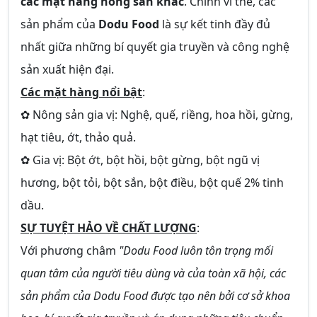
các mặt hàng nông sản khác
. Chính vì thế, các
sản phẩm của
Dodu Food
là sự kết tinh đầy đủ
nhất giữa những bí quyết gia truyền và công nghệ
sản xuất hiện đại.
Các mặt hàng nổi bật
:
✿ Nông sản gia vị: Nghệ, quế, riềng, hoa hồi, gừng,
hạt tiêu, ớt, thảo quả.
✿ Gia vị: Bột ớt, bột hồi, bột gừng, bột ngũ vị
hương, bột tỏi, bột sắn, bột điều, bột quế 2% tinh
dầu.
SỰ TUYỆT HẢO VỀ CHẤT LƯỢNG
:
Với phương châm
"Dodu Food luôn tôn trọng mối
quan tâm của người tiêu dùng và của toàn xã hội, các
sản phẩm của Dodu Food được tạo nên bởi cơ sở khoa