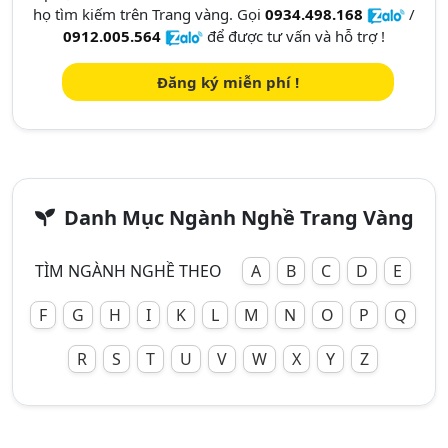
họ tìm kiếm trên Trang vàng. Gọi
0934.498.168
/
0912.005.564
để được tư vấn và hỗ trợ !
Đăng ký miễn phí !
Danh Mục Ngành Nghề Trang Vàng
TÌM NGÀNH NGHỀ THEO
A
B
C
D
E
F
G
H
I
K
L
M
N
O
P
Q
R
S
T
U
V
W
X
Y
Z