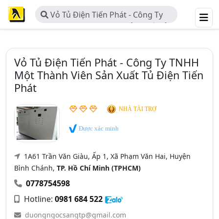
Vỏ Tủ Điện Tiến Phát - Công Ty
TNHH Một Thành Viên Sản Xuất Tủ
Điện Tiến Phát
Vỏ Tủ Điện Tiến Phát - Công Ty TNHH
Một Thành Viên Sản Xuất Tủ Điện Tiến
Phát
NHÀ TÀI TRỢ
Được xác minh
1A61 Trần Văn Giàu, Ấp 1, Xã Phạm Văn Hai, Huyện
Bình Chánh,
TP. Hồ Chí Minh (TPHCM)
0778754598
Hotline:
0981 684 522
duongngocsangtp@gmail.com