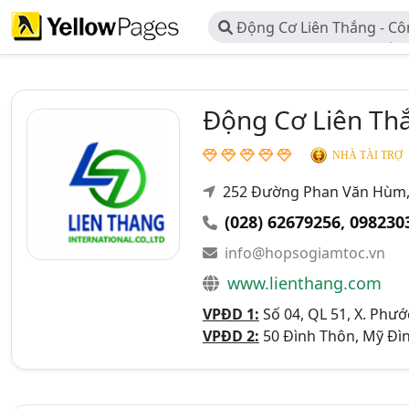
Động Cơ Liên Thắng - C
Thương Mại Dịch Vụ Quốc T
Động Cơ Liên Th
NHÀ TÀI TRỢ
252 Đường Phan Văn Hùm,
(028) 62679256
,
098230
info@hopsogiamtoc.vn
www.lienthang.com
VPĐD 1:
Số 04, QL 51, X. Phư
VPĐD 2:
50 Đình Thôn, Mỹ Đìn