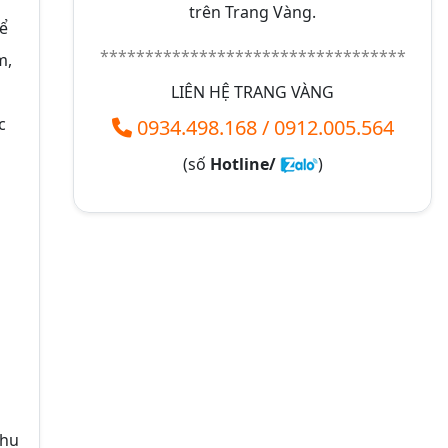
trên Trang Vàng.
ể
**********************************
m,
LIÊN HỆ TRANG VÀNG
c
0934.498.168
/
0912.005.564
(số
Hotline/
)
khu