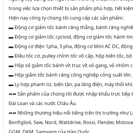
trong việc lựa chọn thiết bị sản phẩm phù hợp, tiết kiệ
Hiện nay công ty chúng tôi cung cấp các sản phẩm:
▬ Động cơ giảm tốc bánh răng thẳng, bánh răng nghiê
▬ Động cơ giảm tốc cycloid, động cơ giảm tốc hành tin
▬ Động cơ điện 1pha, 3 pha, động cơ Mini AC DC, động
▬ Điều tốc cơ, pulley chỉnh tốc vô cấp, hộp biến tốc, bộ
▬ Hộp số giảm tốc bánh vít trục vít vỏ gang, vỏ nhôm 
▬ Hộp giảm tốc bánh răng công nghiệp công suất lớn.
▬ Ly hợp phanh từ, biến tần, pa lăng điện, máy thổi khí
➦➦ Sản phẩm của chúng tôi được nhập khẩu trực tiếp t
Đài Loan và các nước Châu Âu.
➦➦ Những thương hiệu nổi tiếng trên thị trường như Li
Bonfiglioli, Sew, Nord, Wattdrive, Rossi, Flender, Moto
GGM, DKM, Samyang của Hàn Quốc,..