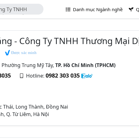
ông Ty TNHH
Danh mục Ngành nghề
Q
ế Liên Thắng
ắng - Công Ty TNHH Thương Mại Dị
Được xác minh
 Phường Trung Mỹ Tây,
TP. Hồ Chí Minh (TPHCM)
3035
0982 303 035
Hotline:
ớc Thái, Long Thành, Đồng Nai
h, Q. Từ Liêm, Hà Nội