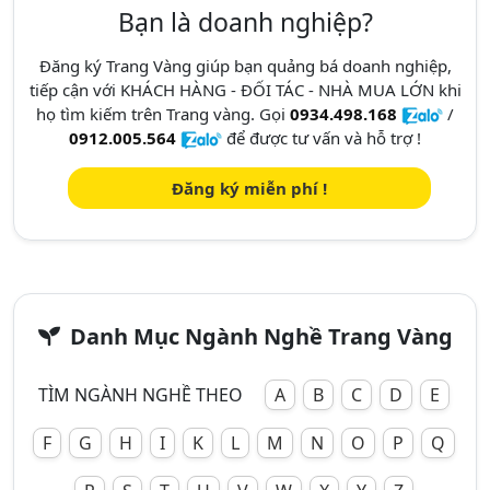
Bạn là doanh nghiệp?
Đăng ký Trang Vàng giúp bạn quảng bá doanh nghiệp,
tiếp cận với KHÁCH HÀNG - ĐỐI TÁC - NHÀ MUA LỚN khi
họ tìm kiếm trên Trang vàng. Gọi
0934.498.168
/
0912.005.564
để được tư vấn và hỗ trợ !
Đăng ký miễn phí !
Danh Mục Ngành Nghề Trang Vàng
TÌM NGÀNH NGHỀ THEO
A
B
C
D
E
F
G
H
I
K
L
M
N
O
P
Q