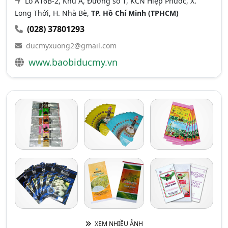
Lô A16B-2, Khu A, Đường số 1, KCN Hiệp Phước, X.
Long Thới, H. Nhà Bè,
TP. Hồ Chí Minh (TPHCM)
(028) 37801293
ducmyxuong2@gmail.com
www.baobiducmy.vn
XEM NHIỀU ẢNH