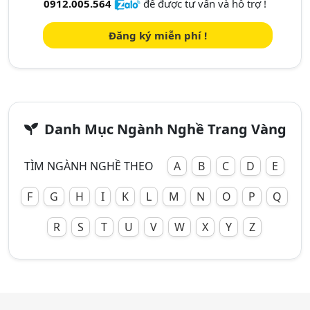
0912.005.564
để được tư vấn và hỗ trợ !
Đăng ký miễn phí !
Danh Mục Ngành Nghề Trang Vàng
TÌM NGÀNH NGHỀ THEO
A
B
C
D
E
F
G
H
I
K
L
M
N
O
P
Q
R
S
T
U
V
W
X
Y
Z