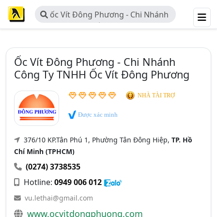
ốc Vít Đông Phương - Chi Nhánh
Công Ty TNHH ốc Vít Đông Phương
Ốc Vít Đông Phương - Chi Nhánh
Công Ty TNHH Ốc Vít Đông Phương
NHÀ TÀI TRỢ
Được xác minh
376/10 KP.Tân Phú 1, Phường Tân Đông Hiệp,
TP. Hồ
Chí Minh (TPHCM)
(0274) 3738535
Hotline:
0949 006 012
vu.lethai@gmail.com
www.ocvitdongphuong.com