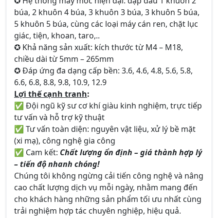
✪ Hệ thống máy móc hiện đại: dập đầu 1 khuôn 2
búa, 2 khuôn 4 búa, 3 khuôn 3 búa, 3 khuôn 5 búa,
5 khuôn 5 búa, cùng các loại máy cán ren, chặt lục
giác, tiện, khoan, taro,..
✪ Khả năng sản xuất: kích thước từ M4 – M18,
chiều dài từ 5mm – 265mm
✪ Đáp ứng đa dạng cấp bền: 3.6, 4.6, 4.8, 5.6, 5.8,
6.6, 6.8, 8.8, 9.8, 10.9, 12.9
Lợi thế cạnh tranh
:
✅ Đội ngũ kỹ sư cơ khí giàu kinh nghiệm, trực tiếp
tư vấn và hỗ trợ kỹ thuật
✅ Tư vấn toàn diện: nguyên vật liệu, xử lý bề mặt
(xi mạ), công nghệ gia công
✅ Cam kết:
Chất lượng ổn định – giá thành hợp lý
– tiến độ nhanh chóng!
Chúng tôi không ngừng cải tiến công nghệ và nâng
cao chất lượng dịch vụ mỗi ngày, nhằm mang đến
cho khách hàng những sản phẩm tối ưu nhất cùng
trải nghiệm hợp tác chuyên nghiệp, hiệu quả.