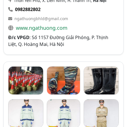
Thôn Yên Phú, X. Liên Ninh, H. Thanh Trì,
Hà Nội
0982882802
ngathuongbhld@gmail.com
www.ngathuong.com
Đ/c VPGD
: Số 1157 Đường Giải Phóng, P. Thịnh
Liệt, Q. Hoàng Mai, Hà Nội