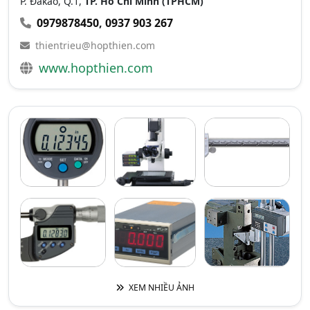
P. Đakao, Q.1,
TP. Hồ Chí Minh (TPHCM)
0979878450
,
0937 903 267
thientrieu@hopthien.com
www.hopthien.com
XEM NHIỀU ẢNH