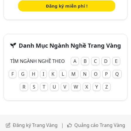
Đăng ký miễn phí !
Danh Mục Ngành Nghề Trang Vàng
TÌM NGÀNH NGHỀ THEO
A
B
C
D
E
F
G
H
I
K
L
M
N
O
P
Q
R
S
T
U
V
W
X
Y
Z
Đăng ký Trang Vàng
|
Quảng cáo Trang Vàng