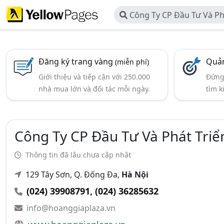
Công Ty CP Đầu Tư Và Ph
Mại Hoàng Gia
Đăng ký trang vàng
Quản
(miễn phí)
Giới thiệu và tiếp cận với 250.000
Đứng 
nhà mua lớn và đối tác mỗi ngày.
tìm k
Công Ty CP Đầu Tư Và Phát Tri
Thông tin đã lâu chưa cập nhật
129 Tây Sơn, Q. Đống Đa,
Hà Nội
(024) 39908791
,
(024) 36285632
info@hoanggiaplaza.vn