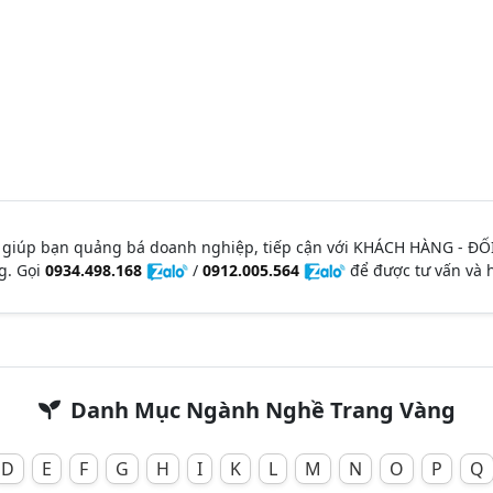
 giúp bạn quảng bá doanh nghiệp, tiếp cận với KHÁCH HÀNG - ĐỐ
g. Gọi
0934.498.168
/
0912.005.564
để được tư vấn và h
Danh Mục Ngành Nghề Trang Vàng
D
E
F
G
H
I
K
L
M
N
O
P
Q