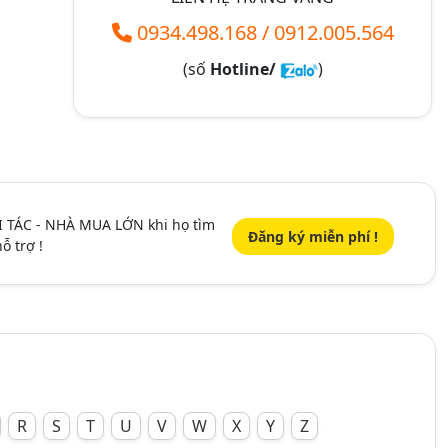
0934.498.168
/
0912.005.564
(số
Hotline/
)
I TÁC - NHÀ MUA LỚN khi họ tìm
Đăng ký miễn phí !
ỗ trợ !
R
S
T
U
V
W
X
Y
Z