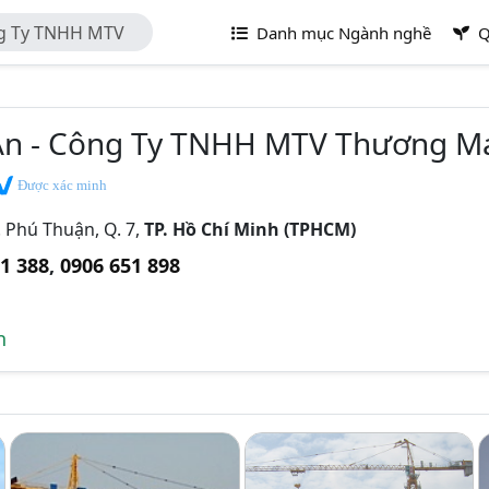
ng Ty TNHH MTV
Danh mục Ngành nghề
Q
ựng Hưng An
n - Công Ty TNHH MTV Thương Mạ
Được xác minh
. Phú Thuận, Q. 7,
TP. Hồ Chí Minh (TPHCM)
1 388
,
0906 651 898
n