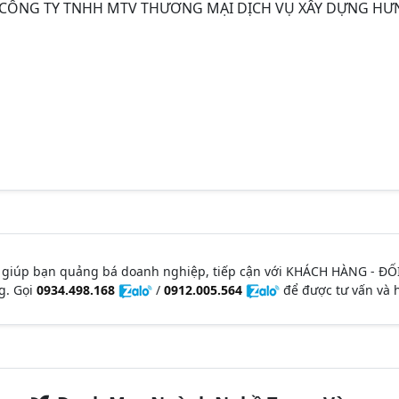
 CÔNG TY TNHH MTV THƯƠNG MẠI DỊCH VỤ XÂY DỰNG HƯ
 giúp bạn quảng bá doanh nghiệp, tiếp cận với KHÁCH HÀNG - ĐỐ
g. Gọi
0934.498.168
/
0912.005.564
để được tư vấn và h