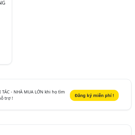
NG
I TÁC - NHÀ MUA LỚN khi họ tìm
Đăng ký miễn phí !
ỗ trợ !