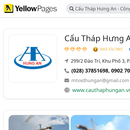
Cẩu Tháp Hưng An - Cô
Thương Mại Dịch Vụ Xây D
Cẩu Tháp Hưng A
NHÀ TÀI TRỢ
299/2 Đào Trí, Khu Phố 3, P
(028) 37851698
,
0902 70
mtvxdhungan@gmail.com
www.cauthaphungan.v