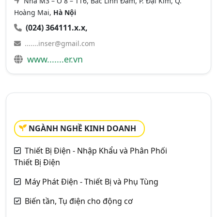
Nhà M3 – Ô 8 – TT6, Bắc Linh Đàm, P. Đại Kim, Q.
Hoàng Mai,
Hà Nội
(024) 364111.x.x,
.......inser@gmail.com
www.......er.vn
NGÀNH NGHỀ KINH DOANH
Thiết Bị Điện - Nhập Khẩu và Phân Phối
Thiết Bị Điện
Máy Phát Điện - Thiết Bị và Phụ Tùng
Biến tần, Tụ điện cho động cơ