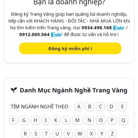
Bạn là doanh nghiệp?
Đăng ký Trang Vàng giúp bạn quảng bá doanh nghiệp,
tiếp cận với KHÁCH HÀNG - ĐỐI TÁC - NHÀ MUA LỚN khi
họ tìm kiếm trên Trang vàng. Gọi
0934.498.168
/
0912.005.564
để được tư vấn và hỗ trợ !
Đăng ký miễn phí !
Danh Mục Ngành Nghề Trang Vàng
TÌM NGÀNH NGHỀ THEO
A
B
C
D
E
F
G
H
I
K
L
M
N
O
P
Q
R
S
T
U
V
W
X
Y
Z