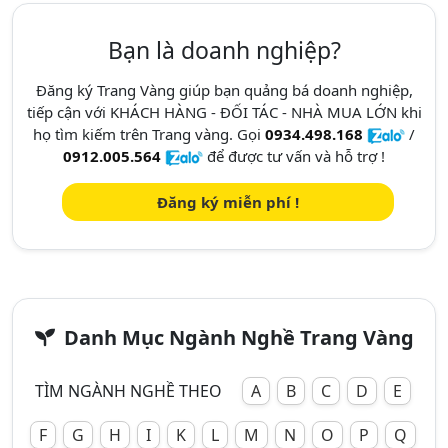
Bạn là doanh nghiệp?
Đăng ký Trang Vàng giúp bạn quảng bá doanh nghiệp,
tiếp cận với KHÁCH HÀNG - ĐỐI TÁC - NHÀ MUA LỚN khi
họ tìm kiếm trên Trang vàng. Gọi
0934.498.168
/
0912.005.564
để được tư vấn và hỗ trợ !
Đăng ký miễn phí !
Danh Mục Ngành Nghề Trang Vàng
TÌM NGÀNH NGHỀ THEO
A
B
C
D
E
F
G
H
I
K
L
M
N
O
P
Q