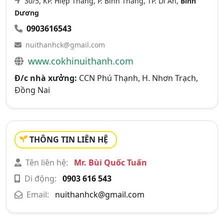
30/5, KP. Hiệp Thắng, P. Bình Thắng, TP. Dĩ An,
Bình
Dương
0903616543
nuithanhck@gmail.com
www.cokhinuithanh.com
Đ/c nhà xưởng:
CCN Phú Thạnh, H. Nhơn Trạch,
Đồng Nai
THÔNG TIN LIÊN HỆ
Tên liên hệ:
Mr. Bùi Quốc Tuấn
Di động:
0903 616 543
Email:
nuithanhck@gmail.com