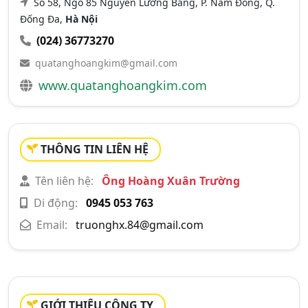
Số 58, Ngõ 85 Nguyễn Lương Bằng, P. Nam Đồng, Q.
Đống Đa,
Hà Nội
(024) 36773270
quatanghoangkim@gmail.com
www.quatanghoangkim.com
THÔNG TIN LIÊN HỆ
Tên liên hệ:
Ông Hoàng Xuân Trường
Di động:
0945 053 763
Email:
truonghx.84@gmail.com
GIỚI THIỆU CÔNG TY