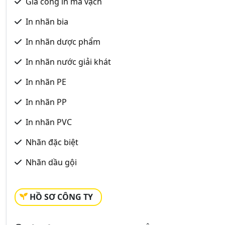
Gia công in mã vạch
In nhãn bia
In nhãn dược phẩm
In nhãn nước giải khát
In nhãn PE
In nhãn PP
In nhãn PVC
Nhãn đặc biệt
Nhãn dầu gội
HỒ SƠ CÔNG TY