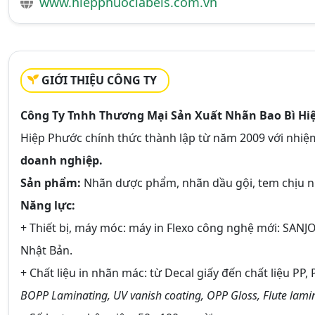
www.hiepphuoclabels.com.vn
GIỚI THIỆU CÔNG TY
Công Ty Tnhh Thương Mại Sản Xuất Nhãn Bao Bì Hi
Hiệp Phước chính thức thành lập từ năm 2009 với nhiệ
doanh nghiệp.
Sản phẩm:
Nhãn dược phẩm, nhãn dầu gội, tem chịu nhi
Năng lực:
+ Thiết bị, máy móc: máy in Flexo công nghệ mới: SANJO
Nhật Bản.
+ Chất liệu in nhãn mác: từ Decal giấy đến chất liệu PP, 
BOPP Laminating, UV vanish coating, OPP Gloss, Flute lamina