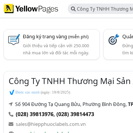
Công Ty TNHH Thương M
Bao Bì Hiệp Phước
Đăng ký trang vàng
Quản
(miễn phí)
Giới thiệu và tiếp cận với 250.000
Đứng 
nhà mua lớn và đối tác mỗi ngày.
tìm k
Công Ty TNHH Thương Mại Sản 
Được xác minh
(ngày: 19/8/2025)
Số 904 Đường Tạ Quang Bửu, Phường Bình Đông,
TP
(028) 39813976
,
(028) 39814473
sales@hiepphuoclabels.com.vn