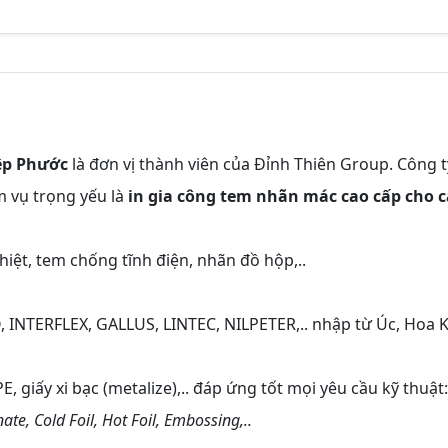
ệp Phước
là đơn vị thành viên của Đỉnh Thiên Group. Công t
m vụ trọng yếu là
in gia công tem nhãn mác cao cấp cho c
ệt, tem chống tĩnh điện, nhãn đồ hộp,..
, INTERFLEX, GALLUS, LINTEC, NILPETER,.. nhập từ Úc, Hoa K
PE, giấy xi bạc (metalize),.. đáp ứng tốt mọi yêu cầu kỹ thuật:
te, Cold Foil, Hot Foil, Embossing,..