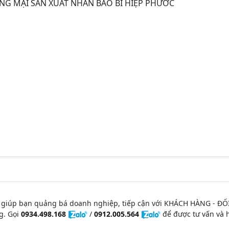
G MẠI SẢN XUẤT NHÃN BAO BÌ HIỆP PHƯỚC
 giúp bạn quảng bá doanh nghiệp, tiếp cận với KHÁCH HÀNG - ĐỐ
g. Gọi
0934.498.168
/
0912.005.564
để được tư vấn và h