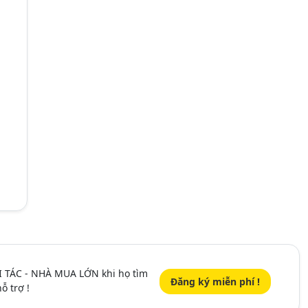
I TÁC - NHÀ MUA LỚN khi họ tìm
Đăng ký miễn phí !
ỗ trợ !