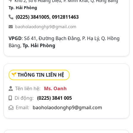
Kho 2, Số 6 Hoàng Diệu, P. Minh Khai, Q. Hồng Bàng
Tp. Hải Phòng
(0225) 3841005
,
0912811463
baoholaodonghp9@gmail.com
VPGD
: Số 41, Đường Bạch Đằng, P. Hạ Lý, Q. Hồng
Bàng,
Tp. Hải Phòng
THÔNG TIN LIÊN HỆ
Tên liên hệ:
Ms. Oanh
Di động:
(0225) 3841 005
Email:
baoholaodonghp9@gmail.com