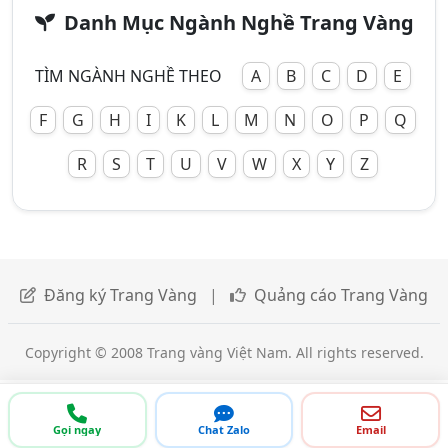
Danh Mục Ngành Nghề Trang Vàng
TÌM NGÀNH NGHỀ THEO
A
B
C
D
E
F
G
H
I
K
L
M
N
O
P
Q
R
S
T
U
V
W
X
Y
Z
Đăng ký Trang Vàng
|
Quảng cáo Trang Vàng
Copyright © 2008 Trang vàng Việt Nam. All rights reserved.
Gọi ngay
Chat Zalo
Email