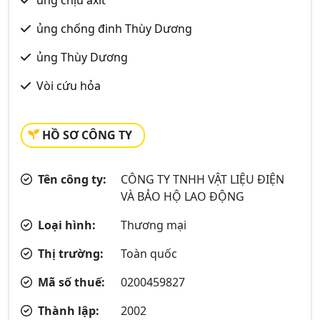
ủng chịu axit
ủng chống đinh Thùy Dương
ủng Thùy Dương
Vòi cứu hỏa
HỒ SƠ CÔNG TY
Tên công ty:
CÔNG TY TNHH VẬT LIỆU ĐIỆN
VÀ BẢO HỘ LAO ĐỘNG
Loại hình:
Thương mại
Thị trường:
Toàn quốc
Mã số thuế:
0200459827
Thành lập:
2002