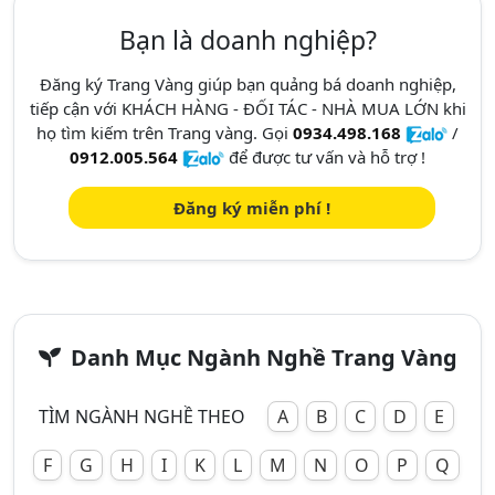
Bạn là doanh nghiệp?
Đăng ký Trang Vàng giúp bạn quảng bá doanh nghiệp,
tiếp cận với KHÁCH HÀNG - ĐỐI TÁC - NHÀ MUA LỚN khi
họ tìm kiếm trên Trang vàng. Gọi
0934.498.168
/
0912.005.564
để được tư vấn và hỗ trợ !
Đăng ký miễn phí !
Danh Mục Ngành Nghề Trang Vàng
TÌM NGÀNH NGHỀ THEO
A
B
C
D
E
F
G
H
I
K
L
M
N
O
P
Q