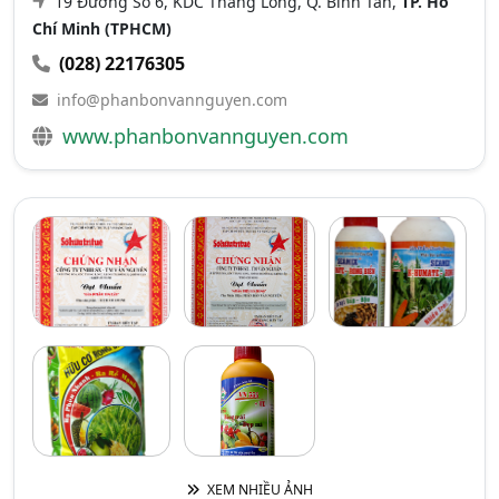
19 Đường Số 6, KDC Thăng Long, Q. Bình Tân,
TP. Hồ
Chí Minh (TPHCM)
(028) 22176305
info@phanbonvannguyen.com
www.phanbonvannguyen.com
XEM NHIỀU ẢNH