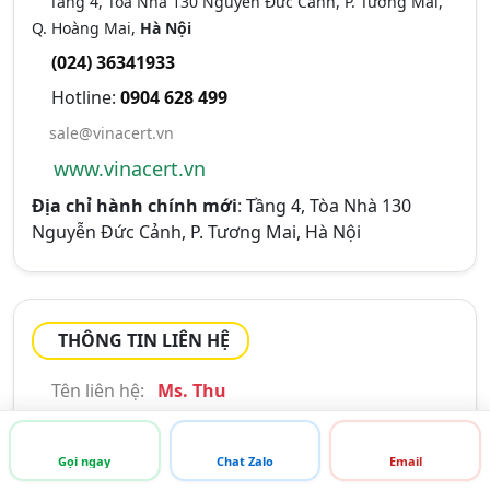
Tầng 4, Tòa Nhà 130 Nguyễn Đức Cảnh, P. Tương Mai,
Q. Hoàng Mai,
Hà Nội
(024) 36341933
Hotline:
0904 628 499
sale@vinacert.vn
www.vinacert.vn
Địa chỉ hành chính mới
: Tầng 4, Tòa Nhà 130
Nguyễn Đức Cảnh, P. Tương Mai, Hà Nội
THÔNG TIN LIÊN HỆ
Tên liên hệ:
Ms. Thu
Di động:
0913 046 482
Email:
hoaithuvp02@vinacert.vn
Gọi ngay
Chat Zalo
Email