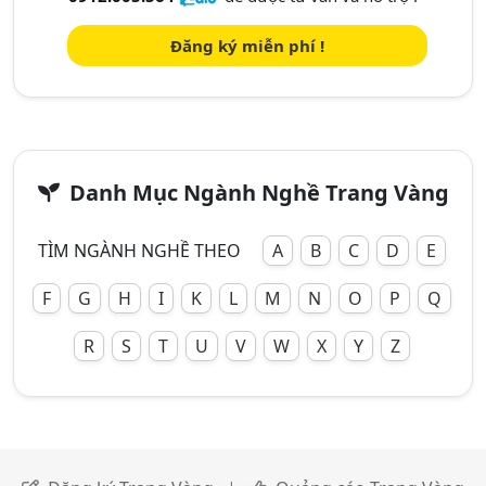
Đăng ký miễn phí !
Danh Mục Ngành Nghề Trang Vàng
TÌM NGÀNH NGHỀ THEO
A
B
C
D
E
F
G
H
I
K
L
M
N
O
P
Q
R
S
T
U
V
W
X
Y
Z