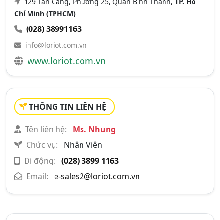
129 Tân Cảng, Phường 25, Quận Bình Thạnh,
TP. Hồ
Chí Minh (TPHCM)
(028) 38991163
info@loriot.com.vn
www.loriot.com.vn
THÔNG TIN LIÊN HỆ
Tên liên hệ:
Ms. Nhung
Chức vụ:
Nhân Viên
Di động:
(028) 3899 1163
Email:
e-sales2@loriot.com.vn