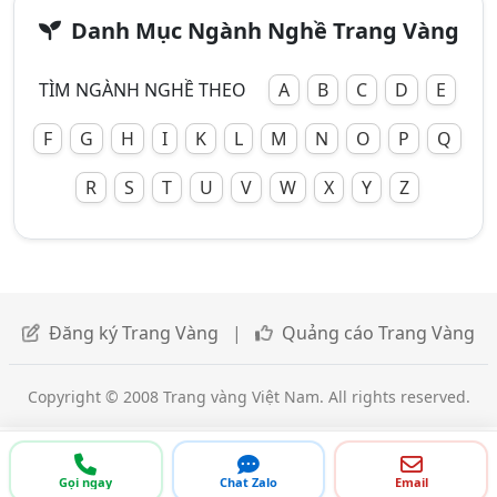
Danh Mục Ngành Nghề Trang Vàng
TÌM NGÀNH NGHỀ THEO
A
B
C
D
E
F
G
H
I
K
L
M
N
O
P
Q
R
S
T
U
V
W
X
Y
Z
Đăng ký Trang Vàng
|
Quảng cáo Trang Vàng
Copyright © 2008 Trang vàng Việt Nam. All rights reserved.
Gọi ngay
Chat Zalo
Email