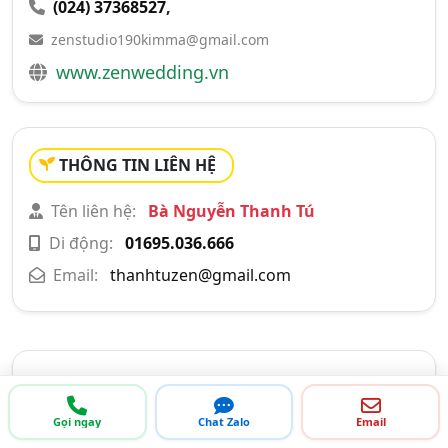
(024) 37368527
,
zenstudio190kimma@gmail.com
www.zenwedding.vn
THÔNG TIN LIÊN HỆ
Tên liên hệ:
Bà Nguyễn Thanh Tú
Di động:
01695.036.666
Email:
thanhtuzen@gmail.com
GIỚI THIỆU CÔNG TY
Gọi ngay
Chat Zalo
Email
Trăm năm chỉ có một ngày"! Bạn đang băn khoăn