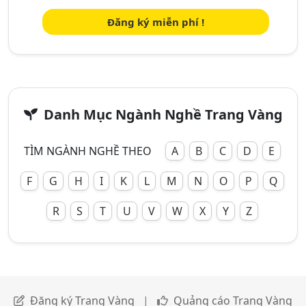
Đăng ký miễn phí !
Danh Mục Ngành Nghề Trang Vàng
TÌM NGÀNH NGHỀ THEO
A
B
C
D
E
F
G
H
I
K
L
M
N
O
P
Q
R
S
T
U
V
W
X
Y
Z
Đăng ký Trang Vàng
|
Quảng cáo Trang Vàng