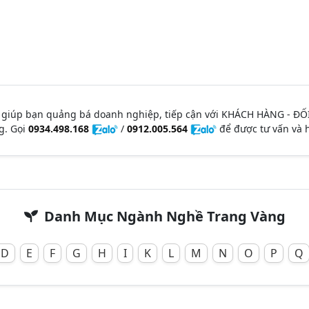
 giúp bạn quảng bá doanh nghiệp, tiếp cận với KHÁCH HÀNG - ĐỐ
g. Gọi
0934.498.168
/
0912.005.564
để được tư vấn và h
Danh Mục Ngành Nghề Trang Vàng
D
E
F
G
H
I
K
L
M
N
O
P
Q