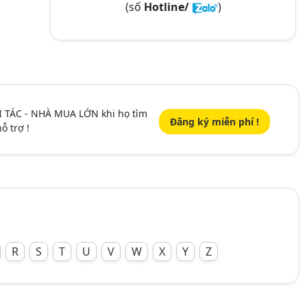
(số
Hotline/
)
I TÁC - NHÀ MUA LỚN khi họ tìm
Đăng ký miễn phí !
ỗ trợ !
R
S
T
U
V
W
X
Y
Z