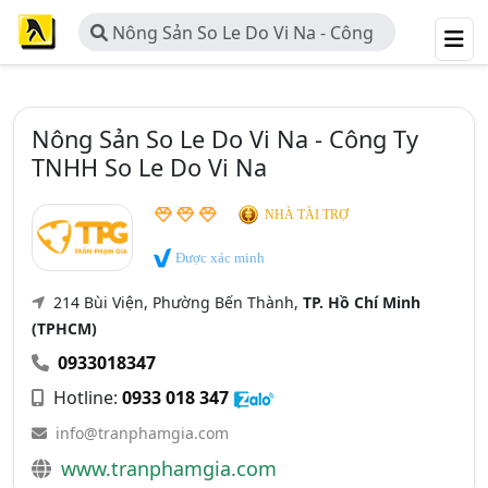
Nông Sản So Le Do Vi Na - Công
Ty TNHH So Le Do Vi Na
Nông Sản So Le Do Vi Na - Công Ty
TNHH So Le Do Vi Na
NHÀ TÀI TRỢ
Được xác minh
214 Bùi Viện, Phường Bến Thành,
TP. Hồ Chí Minh
(TPHCM)
0933018347
Hotline:
0933 018 347
info@tranphamgia.com
www.tranphamgia.com