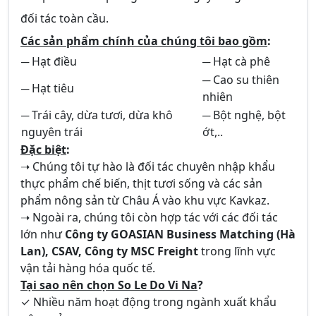
đối tác toàn cầu.
Các sản phẩm chính của chúng tôi bao gồm
:
─ Hạt điều
─ Hạt cà phê
─ Cao su thiên
─ Hạt tiêu
nhiên
─ Trái cây, dừa tươi, dừa khô
─ Bột nghệ, bột
nguyên trái
ớt,..
Đặc biệt
:
➝ Chúng tôi tự hào là đối tác chuyên nhập khẩu
thực phẩm chế biến, thịt tươi sống và các sản
phẩm nông sản từ Châu Á vào khu vực Kavkaz.
➝ Ngoài ra, chúng tôi còn hợp tác với các đối tác
lớn như
Công ty GOASIAN Business Matching (Hà
Lan), CSAV, Công ty MSC Freight
trong lĩnh vực
vận tải hàng hóa quốc tế.
Tại sao nên chọn So Le Do Vi Na
?
✓ Nhiều năm hoạt động trong ngành xuất khẩu