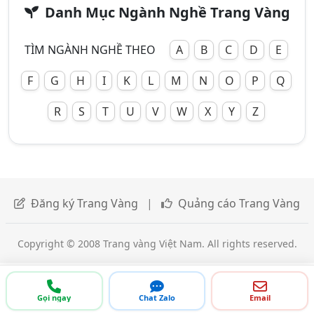
Danh Mục Ngành Nghề Trang Vàng
TÌM NGÀNH NGHỀ THEO
A
B
C
D
E
F
G
H
I
K
L
M
N
O
P
Q
R
S
T
U
V
W
X
Y
Z
Đăng ký Trang Vàng
|
Quảng cáo Trang Vàng
Copyright © 2008 Trang vàng Việt Nam. All rights reserved.
Gọi ngay
Chat Zalo
Email