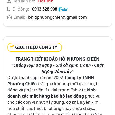
Tên liên hệ:
Hotline
Di động:
0913 528 908
Email:
bhldphuongchien@gmail.com
GIỚI THIỆU CÔNG TY
TRANG THIẾT BỊ BẢO HỘ PHƯƠNG CHIẾN
"Chủng loại đa dạng - Giá cả cạnh tranh - Chất
lượng đảm bảo"
Được thành lập từ năm 2002,
Công Ty TNHH
Phương Chiến
trải qua khoảng thời gian hoạt
động và phát triển lâu dài trong lĩnh vực
kinh
doanh các mặt hàng bảo hộ lao động
phục vụ
cho các đơn vị như: Xây dựng, cơ khí, luyện kim,
hóa chất, các thiết bị phòng cháy chữa cháy,..
Chúng tôi tự hào là công ty đi đầu trên thị trường