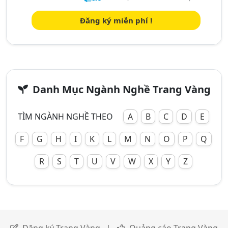
Đăng ký miễn phí !
Danh Mục Ngành Nghề Trang Vàng
TÌM NGÀNH NGHỀ THEO
A
B
C
D
E
F
G
H
I
K
L
M
N
O
P
Q
R
S
T
U
V
W
X
Y
Z