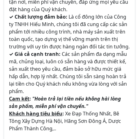
tận nơi, miễn phí vận chuyển, đáp ứng mọi yêu cầu
đặt hàng của Quý khách.
✓ Chất lượng đảm bảo:
Là cổ đông lớn của Công
ty TNHH Hiếu Minh, chúng tôi đã cung cấp các sản
phẩm tới nhiều công trình, nhà máy sản xuất trên
toàn quốc, tạo dựng vị thế vững mạnh trên thị
trường với uy tín được hàng ngàn đối tác tin tưởng.
✓ Giá cả cạnh tranh:
Các sản phẩm đa dạng mẫu
mã, chủng loại, luôn có sẵn hàng và được thiết kế,
sản xuất theo yêu cầu, đảm bảo sở hữu mức giá
hấp dẫn, hợp lý nhất. Chúng tôi sẵn sàng hoàn trả
lại tiền cho Quý khách nếu không vừa lòng với sản
phẩm.
Cam kết
:
"Hoàn trả lại tiền nếu không hài lòng
sản phẩm, miễn phí vận chuyển."
Khách hàng tiêu biểu
:
Xe Đạp Thống Nhất, Bê
Tông Xây Dựng Hà Nội, Hãng Sơn Đông Á, Dược
Phẩm Thành Công,..