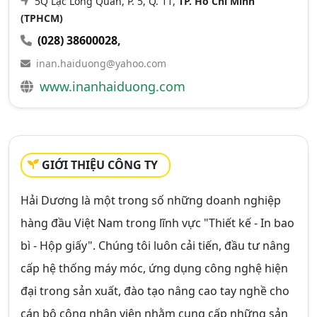
5Q Lạc Long Quân, P. 5, Q. 11,
TP. Hồ Chí Minh
(TPHCM)
(028) 38600028
,
inan.haiduong@yahoo.com
www.inanhaiduong.com
GIỚI THIỆU CÔNG TY
Hải Dương là một trong số những doanh nghiệp
hàng đầu Việt Nam trong lĩnh vực "Thiết kế - In bao
bì - Hộp giấy". Chúng tôi luôn cải tiến, đầu tư nâng
cấp hệ thống máy móc, ứng dụng công nghệ hiện
đại trong sản xuất, đào tạo nâng cao tay nghề cho
cán bộ công nhân viên nhằm cung cấp những sản