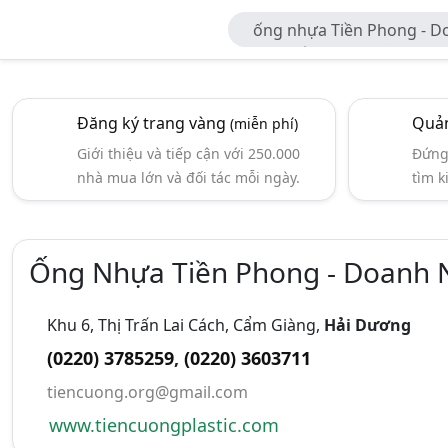
ống nhựa Tiền Phong - D
Nhân Tiến Cường
Đăng ký trang vàng
Quản
(miễn phí)
Giới thiệu và tiếp cận với 250.000
Đứng 
nhà mua lớn và đối tác mỗi ngày.
tìm k
Ống Nhựa Tiền Phong - Doanh 
Khu 6, Thị Trấn Lai Cách, Cẩm Giàng,
Hải Dương
(0220) 3785259
,
(0220) 3603711
tiencuong.org@gmail.com
www.tiencuongplastic.com