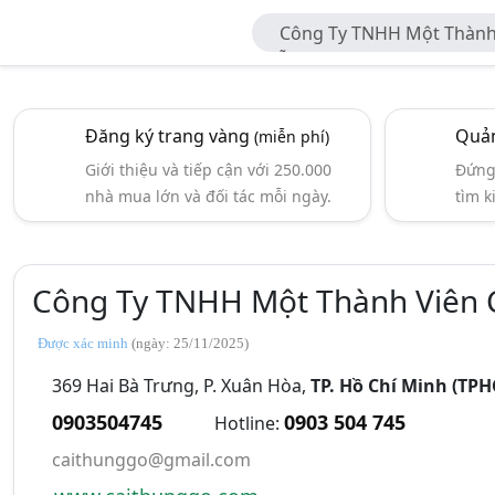
Công Ty TNHH Một Thành 
Gỗ
Đăng ký trang vàng
Quản
(miễn phí)
Giới thiệu và tiếp cận với 250.000
Đứng 
nhà mua lớn và đối tác mỗi ngày.
tìm k
Công Ty TNHH Một Thành Viên 
Được xác minh
(ngày: 25/11/2025)
369 Hai Bà Trưng, P. Xuân Hòa,
TP. Hồ Chí Minh (TP
0903504745
0903 504 745
Hotline:
caithunggo@gmail.com