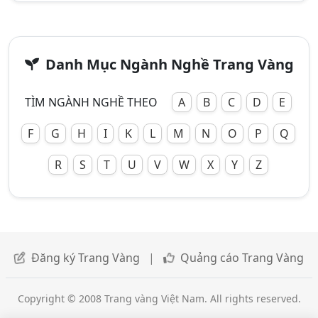
Danh Mục Ngành Nghề Trang Vàng
TÌM NGÀNH NGHỀ THEO
A
B
C
D
E
F
G
H
I
K
L
M
N
O
P
Q
R
S
T
U
V
W
X
Y
Z
Đăng ký Trang Vàng
|
Quảng cáo Trang Vàng
Copyright © 2008 Trang vàng Việt Nam. All rights reserved.